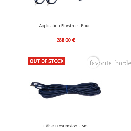
Application Flowtrecs Pour...
Prix
288,00 €
OUT OF STOCK
favorite_borde
Câble D'extension 7.5m