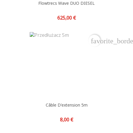
Flowtrecs Wave DUO DIESEL
Prix
625,00 €
favorite_borde
Câble D'extension 5m
Prix
8,00 €