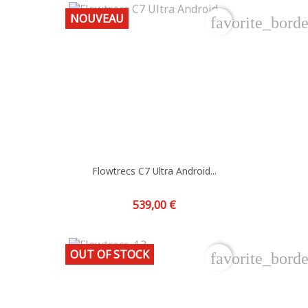
NOUVEAU
favorite_borde
Flowtrecs C7 Ultra Android...
Prix
539,00 €
OUT OF STOCK
favorite_borde