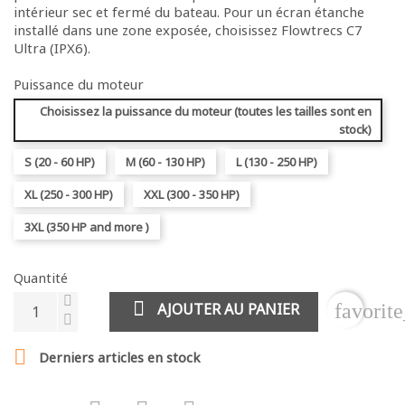
intérieur sec et fermé du bateau. Pour un écran étanche
installé dans une zone exposée, choisissez Flowtrecs C7
Ultra (IPX6).
Puissance du moteur
Choisissez la puissance du moteur (toutes les tailles sont en
stock)
S (20 - 60 HP)
M (60 - 130 HP)
L (130 - 250 HP)
XL (250 - 300 HP)
XXL (300 - 350 HP)
3XL (350 HP and more )
Quantité
AJOUTER AU PANIER
favorit

Derniers articles en stock