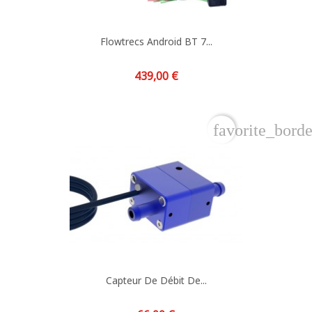
Flowtrecs Android BT 7...
Prix
439,00 €
favorite_borde
Capteur De Débit De...