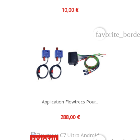
Prix
10,00 €
favorite_borde
Application Flowtrecs Pour...
Prix
288,00 €
NOUVEAU