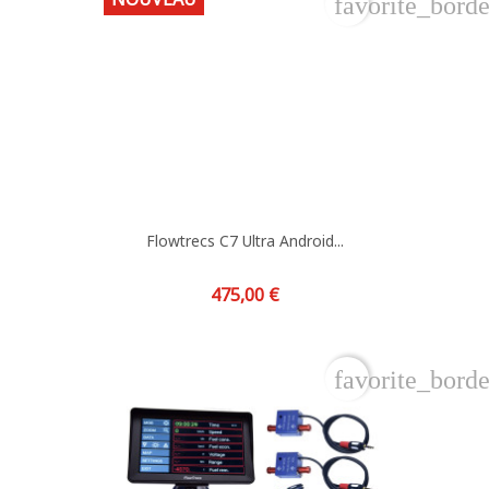
favorite_borde
Flowtrecs C7 Ultra Android...
Prix
475,00 €
favorite_borde