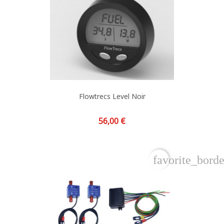
Flowtrecs Level Noir
Prix
56,00 €
favorite_borde