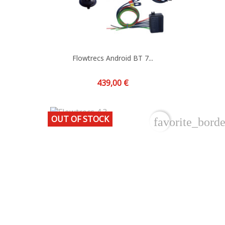
Flowtrecs Android BT 7...
Prix
439,00 €
OUT OF STOCK
favorite_borde