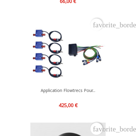
Prix
66,00 €
favorite_borde
Application Flowtrecs Pour...
Prix
425,00 €
favorite_borde