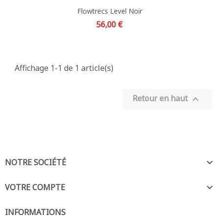
Flowtrecs Level Noir
Prix
56,00 €
Affichage 1-1 de 1 article(s)
Retour en haut

NOTRE SOCIÉTÉ

VOTRE COMPTE

INFORMATIONS