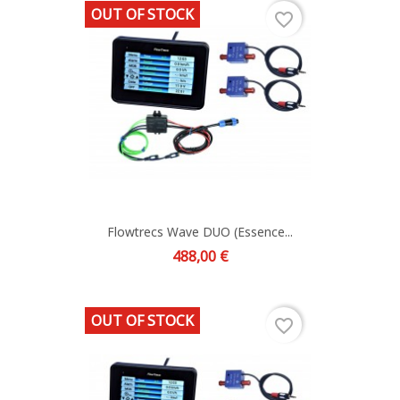
OUT OF STOCK
favorite_border
Flowtrecs Wave DUO (Essence...
Prix
488,00 €
OUT OF STOCK
favorite_border