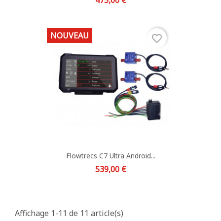
475,00 €
NOUVEAU
favorite_border
Flowtrecs C7 Ultra Android...
Prix
539,00 €
Affichage 1-11 de 11 article(s)