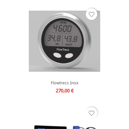
favorite_border
Flowtrecs Inox
Prix
270,00 €
favorite_border