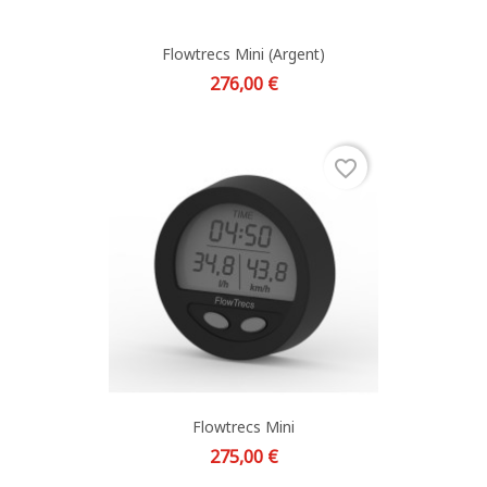
Flowtrecs Mini (argent)
Prix
276,00 €
favorite_border
Flowtrecs Mini
Prix
275,00 €