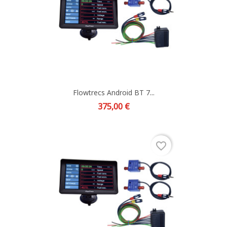
Flowtrecs Android BT 7...
Prix
375,00 €
favorite_border