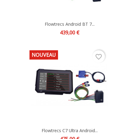
Flowtrecs Android BT 7...
Prix
439,00 €
NOUVEAU
favorite_border
Flowtrecs C7 Ultra Android...
Prix