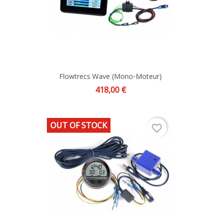
Flowtrecs Wave (mono-Moteur)
Prix
418,00 €
OUT OF STOCK
favorite_border