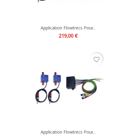
Application Flowtrecs Pour...
Prix
219,00 €
favorite_border
Application Flowtrecs Pour...