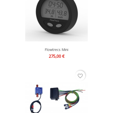
Flowtrecs Mini
Prix
275,00 €
favorite_border