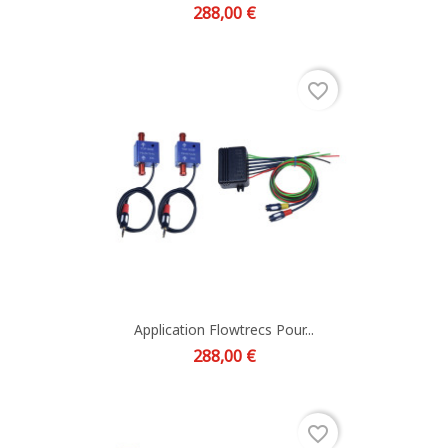
Prix
288,00 €
favorite_border
Application Flowtrecs Pour...
Prix
288,00 €
favorite_border