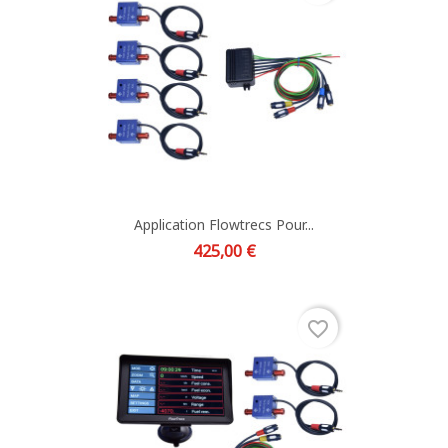
Application Flowtrecs Pour...
Prix
425,00 €
favorite_border