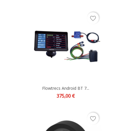
favorite_border
Flowtrecs Android BT 7...
Prix
375,00 €
favorite_border