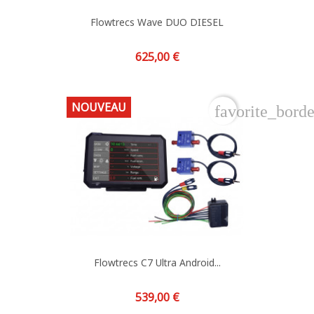
Flowtrecs Wave DUO DIESEL
Prix
625,00 €
NOUVEAU
favorite_borde
Flowtrecs C7 Ultra Android...
Prix
539,00 €