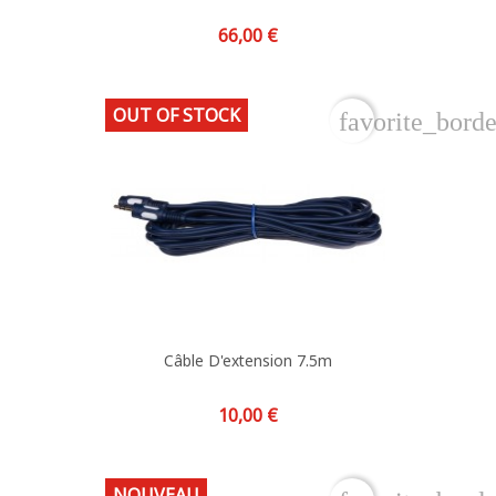
Prix
66,00 €
OUT OF STOCK
favorite_borde
Câble D'extension 7.5m
Prix
10,00 €
NOUVEAU