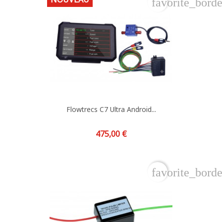
favorite_borde
Flowtrecs C7 Ultra Android...
Prix
475,00 €
favorite_borde