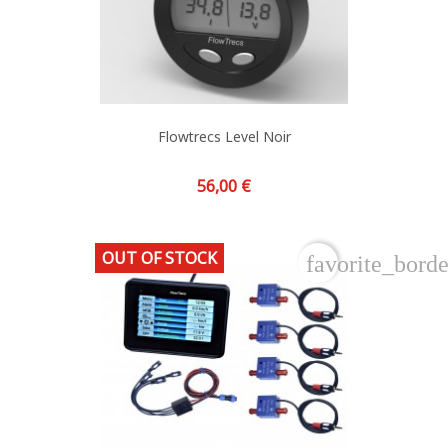
Flowtrecs Level Noir
Prix
56,00 €
OUT OF STOCK
favorite_borde