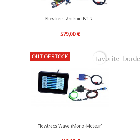
Flowtrecs Android BT 7...
Prix
579,00 €
OUT OF STOCK
favorite_borde
Flowtrecs Wave (mono-Moteur)