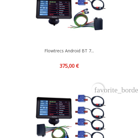
Flowtrecs Android BT 7...
Prix
375,00 €
favorite_borde