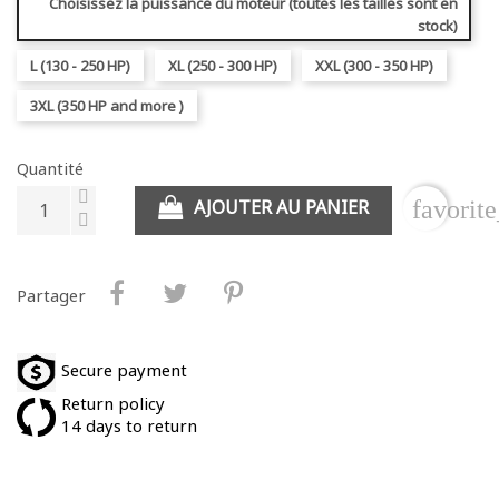
Choisissez la puissance du moteur (toutes les tailles sont en
stock)
L (130 - 250 HP)
XL (250 - 300 HP)
XXL (300 - 350 HP)
3XL (350 HP and more )
Quantité
AJOUTER AU PANIER
favorit
Partager
Secure payment
Return policy
14 days to return