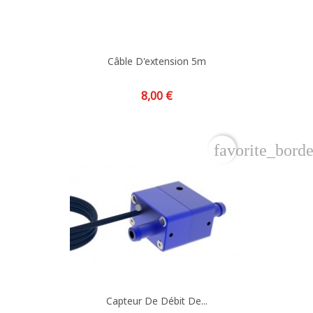
Câble D'extension 5m
Prix
8,00 €
favorite_borde
Capteur De Débit De...