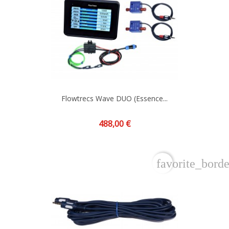
Flowtrecs Wave DUO (Essence...
Prix
488,00 €
favorite_borde