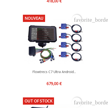
Prix
418,00 €
NOUVEAU
favorite_borde
Flowtrecs C7 Ultra Android...
Prix
679,00 €
OUT OF STOCK
favorite_borde