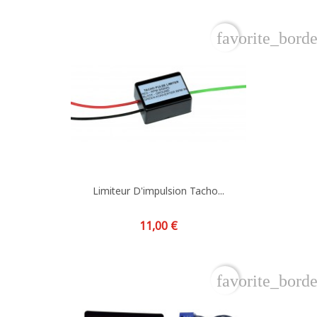
favorite_borde
Limiteur D'impulsion Tacho...
Prix
11,00 €
favorite_borde