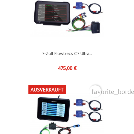
7-Zoll Flowtrecs C7 Ultra...
Preis
475,00 €
AUSVERKAUFT
favorite_borde