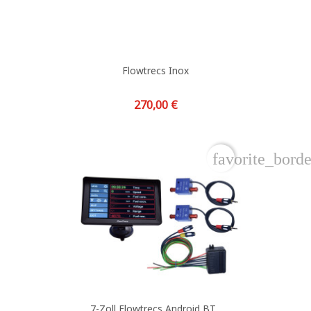
Flowtrecs Inox
Preis
270,00 €
favorite_borde
7-Zoll Flowtrecs Android BT...