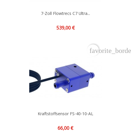
7-Zoll Flowtrecs C7 Ultra...
Preis
539,00 €
favorite_borde
Kraftstoffsensor FS-40-10-AL
Preis
66,00 €