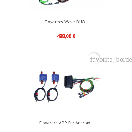
Flowtrecs Wave DUO...
Preis
488,00 €
favorite_borde
Flowtrecs APP Für Android...