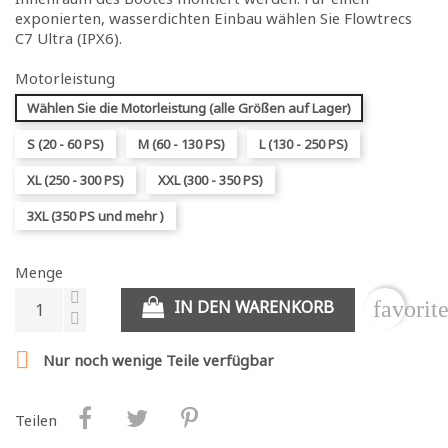
exponierten, wasserdichten Einbau wählen Sie Flowtrecs
C7 Ultra (IPX6).
Motorleistung
Wählen Sie die Motorleistung (alle Größen auf Lager)
S (20 - 60 PS)
M (60 - 130 PS)
L (130 - 250 PS)
XL (250 - 300 PS)
XXL (300 - 350 PS)
3XL (350 PS und mehr )
Menge
IN DEN WARENKORB
favorit

Nur noch wenige Teile verfügbar
Teilen