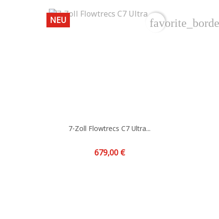
NEU
favorite_borde
7-Zoll Flowtrecs C7 Ultra...
Preis
679,00 €