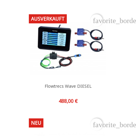
AUSVERKAUFT
favorite_borde
Flowtrecs Wave DIESEL
Preis
488,00 €
NEU
favorite_borde