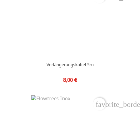
Verlängerungskabel 5m
Preis
8,00 €
favorite_borde