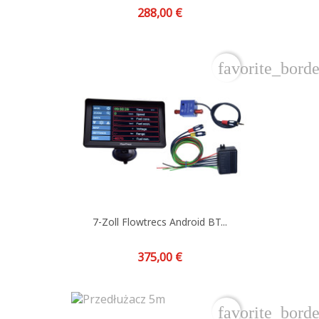
Preis
288,00 €
favorite_borde
7-Zoll Flowtrecs Android BT...
Preis
375,00 €
favorite_borde