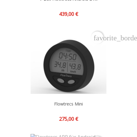
Preis
439,00 €
favorite_borde
Flowtrecs Mini
Preis
275,00 €