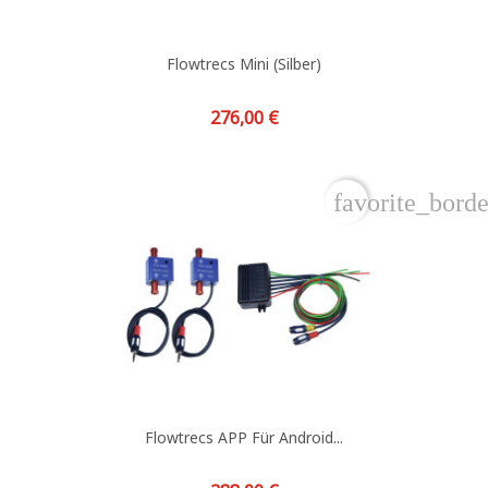
Flowtrecs Mini (silber)
Preis
276,00 €
favorite_borde
Flowtrecs APP Für Android...