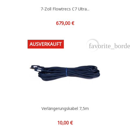
7-Zoll Flowtrecs C7 Ultra...
Preis
679,00 €
AUSVERKAUFT
favorite_borde
Verlängerungskabel 7,5m
Preis
10,00 €