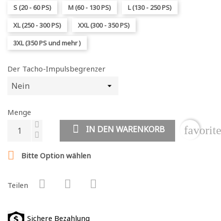
S (20 - 60 PS)
M (60 - 130 PS)
L (130 - 250 PS)
XL (250 - 300 PS)
XXL (300 - 350 PS)
3XL (350 PS und mehr )
Der Tacho-Impulsbegrenzer
Menge
IN DEN WARENKORB
favorit

Bitte Option wählen
Teilen
Sichere Bezahlung