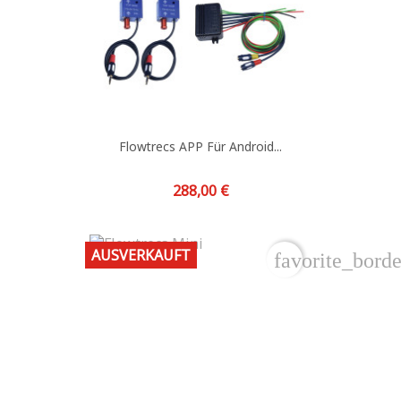
Flowtrecs APP Für Android...
Preis
288,00 €
AUSVERKAUFT
favorite_borde