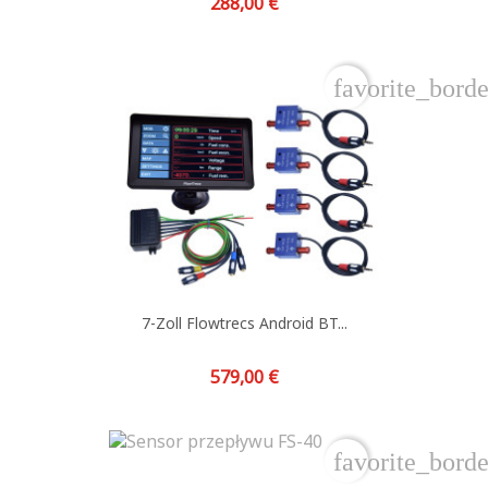
Preis
288,00 €
favorite_borde
7-Zoll Flowtrecs Android BT...
Preis
579,00 €
favorite_borde