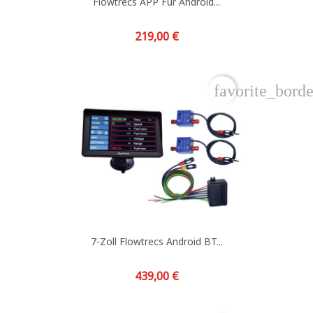
Flowtrecs APP Für Android...
Preis
219,00 €
favorite_borde
7-Zoll Flowtrecs Android BT...
Preis
439,00 €