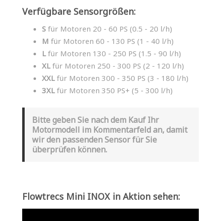
Verfügbare Sensorgrößen:
S
für Motoren 20 - 60 PS (0.5 - 20 l/h)
M
für Motoren 60 - 130 PS (1 - 40 l/h)
L
für Motoren 130 - 250 PS (1.5 - 90 l/h)
XL
für Motoren 250 - 300 PS (2 - 120 l/h)
XXL
für Motoren 300 - 350 PS (3 - 180 l/h)
3XL
für Motoren 350 PS+ (5 - 300 l/h)
Bitte geben Sie nach dem Kauf Ihr
Motormodell im Kommentarfeld an, damit
wir den passenden Sensor für Sie
überprüfen können.
Flowtrecs Mini INOX in Aktion sehen: