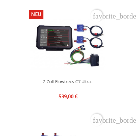
NEU
favorite_borde
7-Zoll Flowtrecs C7 Ultra...
Preis
539,00 €
favorite_borde