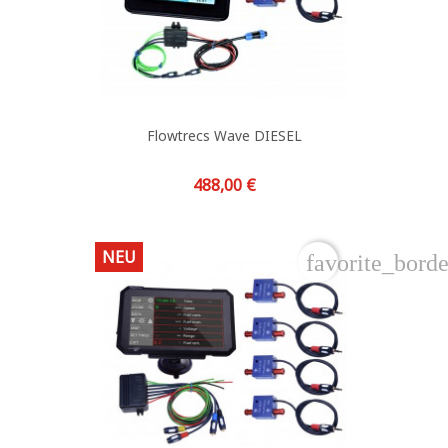
Flowtrecs Wave DIESEL
Preis
488,00 €
NEU
favorite_borde