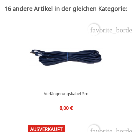
16 andere Artikel in der gleichen Kategorie:
favorite_borde
Verlängerungskabel 5m
Preis
8,00 €
AUSVERKAUFT
favorite_borde