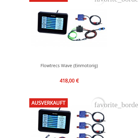
Flowtrecs Wave (einmotorig)
Preis
418,00 €
AUSVERKAUFT
favorite_borde