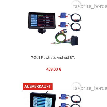
favorite_borde
7-Zoll Flowtrecs Android BT...
Preis
439,00 €
AUSVERKAUFT
favorite_borde